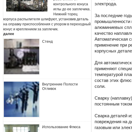
электрода.
контрольного конуса
иглы до ее заплечика.
Нижний торец
За последние год
корпуса распылителя шлифуют, установив деталь
промышленности н
на оправку приспособления с упором в переходный
алюминиевых спла
конус и креплением за заплечик.
качество наплавл
далее
Автоматическая с
Стенд
применение при р
корпусных детале
Для автоматическ
применяют специа
температурой пла
состав этих флюс
Внутренние Полости
соли.
Отливок
Сварку (наплавку
постоянным током
Сварка деталей из
повреждения на де
Использование Флюса
газовым или элек