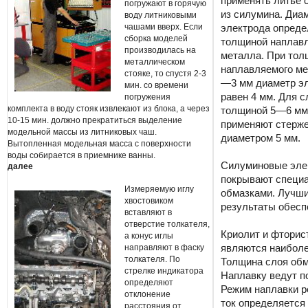
применять литье 
погружают в горячую
из силумина. Диа
воду литниковыми
чашами вверх. Если
электрода опреде
сборка моделей
толщиной наплав
производилась на
металла. При тол
металлическом
наплавляемого ме
стояке, то спустя 2-3
—3 мм диаметр э
мин. со времени
равен 4 мм. Для с
погружения
комплекта в воду стояк извлекают из блока, а через
толщиной 5—6 мм
10-15 мин. должно прекратиться выделение
применяют стерж
модельной массы из литниковых чаш.
диаметром 5 мм.
Вытопленная модельная масса с поверхности
воды собирается в приемнике ванны.
Силуминовые эле
далее
покрывают специ
Измеряемую иглу
обмазками. Лучш
хвостовиком
результаты обесп
вставляют в
отверстие толкателя,
Криолит и фторис
а конус иглы
направляют в фаску
являются наиболе
толкателя. По
Толщина слоя обм
стрелке индикатора
Наплавку ведут п
определяют
Режим наплавки р
отклонение
ток определяется 
расстояния от