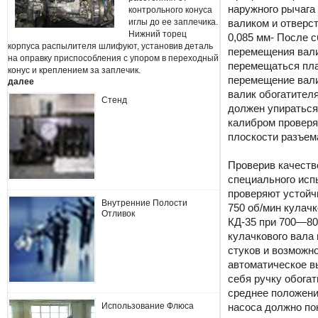
наружного рычага
контрольного конуса
иглы до ее заплечика.
валиком и отверст
Нижний торец
0,085 мм- После 
корпуса распылителя шлифуют, установив деталь
перемещения вали
на оправку приспособления с упором в переходный
перемещаться пла
конус и креплением за заплечик.
перемещение валик
далее
валик обогатителя
Стенд
должен упираться
калибром проверя
плоскости разъем
Проверив качеств
специального исп
проверяют устойч
Внутренние Полости
750 об/мин кулачк
Отливок
КД-35 при 700—80
кулачкового вала 
стуков и возможн
автоматическое в
себя ручку обогат
среднее положени
Использование Флюса
насоса должно по