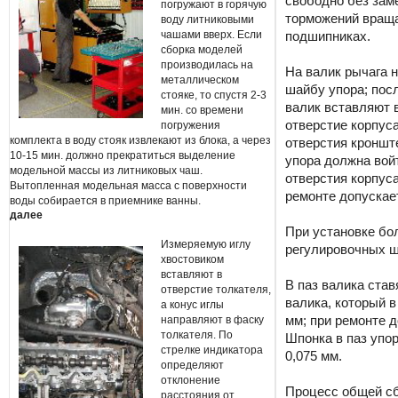
свободно без зам
погружают в горячую
торможений враща
воду литниковыми
чашами вверх. Если
подшипниках.
сборка моделей
производилась на
На валик рычага 
металлическом
шайбу упора; посл
стояке, то спустя 2-3
валик вставляют 
мин. со времени
отверстие корпуса
погружения
комплекта в воду стояк извлекают из блока, а через
отверстия кроншт
10-15 мин. должно прекратиться выделение
упора должна войт
модельной массы из литниковых чаш.
отверстия корпуса
Вытопленная модельная масса с поверхности
ремонте допускает
воды собирается в приемнике ванны.
далее
При установке бо
Измеряемую иглу
регулировочных ш
хвостовиком
вставляют в
В паз валика ста
отверстие толкателя,
валика, который в
а конус иглы
направляют в фаску
мм; при ремонте д
толкателя. По
Шпонка в паз упо
стрелке индикатора
0,075 мм.
определяют
отклонение
Процесс общей сб
расстояния от