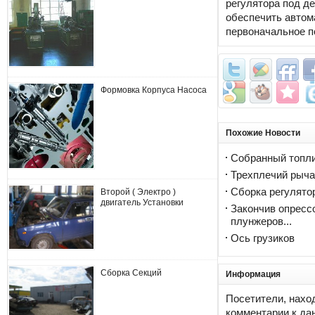
регулятора под де
обеспечить автом
первоначальное п
Формовка Корпуса Насоса
Похожие Новости
Собранный топл
Трехплечий рыча
Сборка регулято
Второй ( Электро )
двигатель Установки
Закончив опресс
плунжеров...
Ось грузиков
Сборка Секций
Информация
Посетители, нахо
комментарии к да