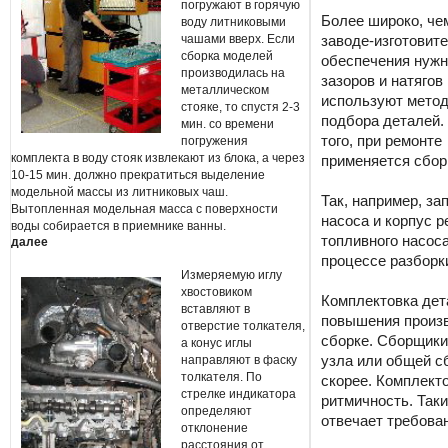
погружают в горячую
Более широко, че
воду литниковыми
чашами вверх. Если
заводе-изготовите
сборка моделей
обеспечения нуж
производилась на
зазоров и натягов
металлическом
используют мето
стояке, то спустя 2-3
подбора деталей.
мин. со времени
того, при ремонте
погружения
комплекта в воду стояк извлекают из блока, а через
применяется сбор
10-15 мин. должно прекратиться выделение
модельной массы из литниковых чаш.
Так, например, за
Вытопленная модельная масса с поверхности
насоса и корпус 
воды собирается в приемнике ванны.
топливного насос
далее
процессе разборки
Измеряемую иглу
хвостовиком
Комплектовка дет
вставляют в
повышения произв
отверстие толкателя,
сборке. Сборщики
а конус иглы
направляют в фаску
узла или общей с
толкателя. По
скорее. Комплект
стрелке индикатора
ритмичность. Так
определяют
отвечает требова
отклонение
расстояния от