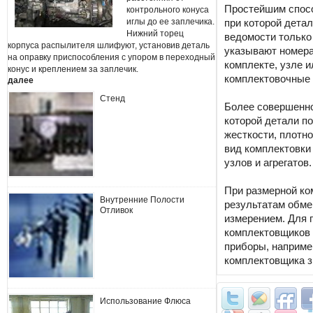
Простейшим спосо
контрольного конуса
иглы до ее заплечика.
при которой дета
Нижний торец
ведомости только
корпуса распылителя шлифуют, установив деталь
указывают номера
на оправку приспособления с упором в переходный
комплекте, узле 
конус и креплением за заплечик.
комплектовочные 
далее
Стенд
Более совершенно
которой детали по
жесткости, плотно
вид комплектовки
узлов и агрегатов.
При размерной ко
Внутренние Полости
результатам обме
Отливок
измерением. Для 
комплектовщиков
приборы, наприме
комплектовщика з
Использование Флюса