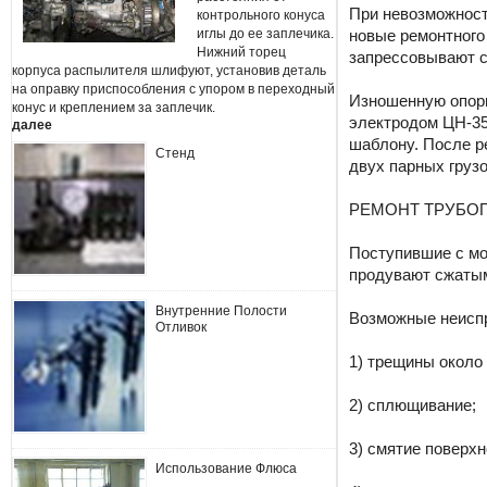
При невозможност
контрольного конуса
иглы до ее заплечика.
новые ремонтного 
Нижний торец
запрессовывают с
корпуса распылителя шлифуют, установив деталь
на оправку приспособления с упором в переходный
Изношенную опорн
конус и креплением за заплечик.
электродом ЦН-35
далее
шаблону. После ре
Стенд
двух парных грузо
РЕМОНТ ТРУБО
Поступившие с мо
продувают сжатым
Внутренние Полости
Возможные неисп
Отливок
1) трещины около 
2) сплющивание;
3) смятие поверх
Использование Флюса