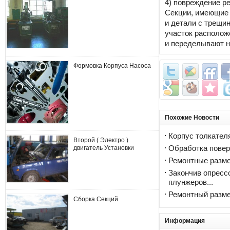
4) повреждение ре
Секции, имеющие 
и детали с трещи
участок расположе
и переделывают н
Формовка Корпуса Насоса
Похожие Новости
Корпус толкател
Второй ( Электро )
двигатель Установки
Обработка повер
Ремонтные разм
Закончив опресс
плунжеров...
Ремонтный разм
Сборка Секций
Информация