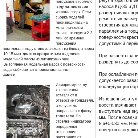
регулятора топли
погружают в горячую
насоса КД-35 и ДТ
воду литниковыми
чашами вверх. Если
развертывают под
сборка моделей
ремонтных размер
производилась на
отверстия должна
металлическом
параллельна тор
стояке, то спустя 2-3
поверхности крес
мин. со времени
допустимый перек
погружения
комплекта в воду стояк извлекают из блока, а через
10-15 мин. должно прекратиться выделение
При развертывани
модельной массы из литниковых чаш.
развернуть до со
Вытопленная модельная масса с поверхности
воды собирается в приемнике ванны.
При ослаблении п
далее
допускается зава
Измеряемую иглу
последующей обра
хвостовиком
вставляют в
Изношенные втулк
отверстие толкателя,
восстанавливают 
а конус иглы
направляют в фаску
выступать над вн
толкателя. По
мм. После осадки
стрелке индикатора
8,6+0-030 мм. Не
определяют
поверхности ушков
отклонение
расстояния от