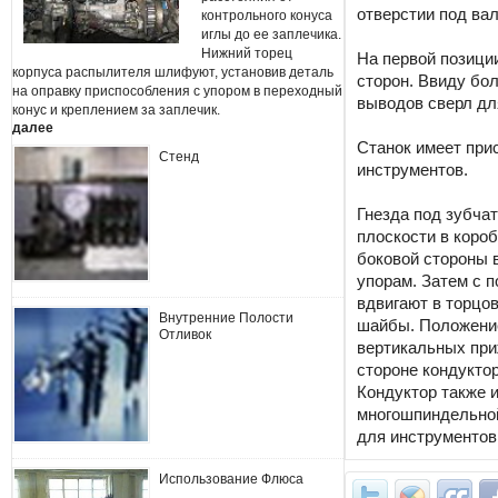
отверстии под вал
контрольного конуса
иглы до ее заплечика.
Нижний торец
На первой позици
корпуса распылителя шлифуют, установив деталь
сторон. Ввиду бо
на оправку приспособления с упором в переходный
выводов сверл дл
конус и креплением за заплечик.
далее
Станок имеет при
Стенд
инструментов.
Гнезда под зубча
плоскости в коро
боковой стороны 
упорам. Затем с 
вдвигают в торцо
Внутренние Полости
шайбы. Положени
Отливок
вертикальных при
стороне кондукто
Кондуктор также 
многошпиндельной
для инструментов
Использование Флюса