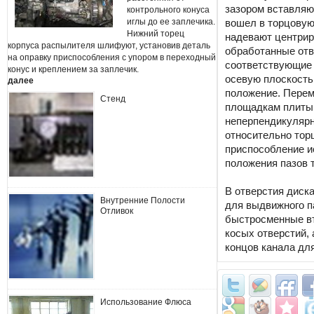
зазором вставляют
контрольного конуса
иглы до ее заплечика.
вошел в торцовую
Нижний торец
надевают центрир
корпуса распылителя шлифуют, установив деталь
обработанные отв
на оправку приспособления с упором в переходный
соответствующие 
конус и креплением за заплечик.
осевую плоскость
далее
положение. Перем
Стенд
площадкам плиты 
неперпендикулярн
относительно тор
приспособление и
положения пазов 
В отверстия диск
Внутренние Полости
для выдвижного п
Отливок
быстросменные вт
косых отверстий, 
концов канала дл
Использование Флюса