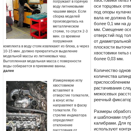
хвостовики гильз 
погружают в горячую
оси торцовых отв
воду литниковыми
чашами вверх. Если
под опоры кулачк
сборка моделей
вала не должна б
производилась на
более 0,1 мм на д
металлическом
мм. Смещение ос
стояке, то спустя 2-3
отверстий под то
мин. со времени
от диаметральной
погружения
комплекта в воду стояк извлекают из блока, а через
плоскости выточе
10-15 мин. должно прекратиться выделение
хвостовики гильз 
модельной массы из литниковых чаш.
более 0,03 мм.
Вытопленная модельная масса с поверхности
воды собирается в приемнике ванны.
Количество однов
далее
количества шпинд
Измеряемую иглу
приспособлением 
хвостовиком
растачивания сле
вставляют в
межосевых рассто
отверстие толкателя,
реечный фиксатор
а конус иглы
направляют в фаску
толкателя. По
Размеры обработа
стрелке индикатора
и шаблонами глу
определяют
калибрами. Для п
отклонение
используют контр
расстояния от