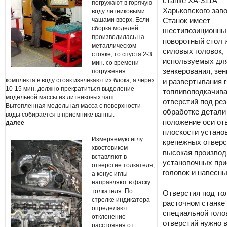
станке ХА-311А
погружают в горячую
Харьковского заво
воду литниковыми
чашами вверх. Если
Станок имеет
сборка моделей
шестипозиционны
производилась на
поворотный стол 
металлическом
силовых головок,
стояке, то спустя 2-3
используемых дл
мин. со времени
зенкерования, зе
погружения
комплекта в воду стояк извлекают из блока, а через
и развертывания 
10-15 мин. должно прекратиться выделение
топливоподкачива
модельной массы из литниковых чаш.
отверстий под ре
Вытопленная модельная масса с поверхности
обработке детали
воды собирается в приемнике ванны.
положение оси от
далее
плоскости устано
Измеряемую иглу
крепежных отверс
хвостовиком
высокая производ
вставляют в
установочных при
отверстие толкателя,
головок и навесны
а конус иглы
направляют в фаску
толкателя. По
Отверстия под то
стрелке индикатора
расточном станке
определяют
специальной голо
отклонение
отверстий нужно 
расстояния от