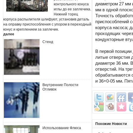
диаметром 27 мм 
контрольного конуса
иглы до ее заплечика.
мм в одной плоско
Нижний торец
Точность обработ
корпуса распылителя шлифуют, установив деталь
приспособлений с
на оправку приспособления с упором в переходный
корпуса насоса; д
конус и креплением за заплечик.
проходящих через
далее
кондукторные вту
Стенд
В первой позиции
литые отверстия 
диаметре 36 мм. 
отверстий. На тре
обрабатываются с
и 36+0-05 мм. Пят
Внутренние Полости
Отливок
Похожие Новости
Использование Флюса