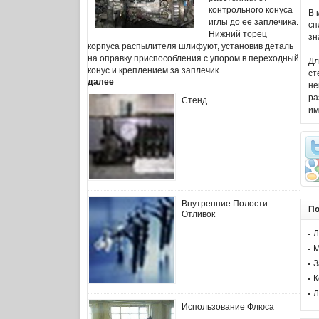
контрольного конуса
В 
иглы до ее заплечика.
сп
Нижний торец
зн
корпуса распылителя шлифуют, установив деталь
на оправку приспособления с упором в переходный
Дл
конус и креплением за заплечик.
ст
далее
не
ра
Стенд
им
Внутренние Полости
По
Отливок
Л
М
З
К
Л
Использование Флюса