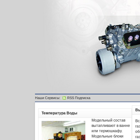
Наши Сервисы:
RSS Подписка
Вы
Температура Воды
Модельный состав
Вс
вытапливают в ванне
га
или термошкафу.
об
Модельные блоки
га