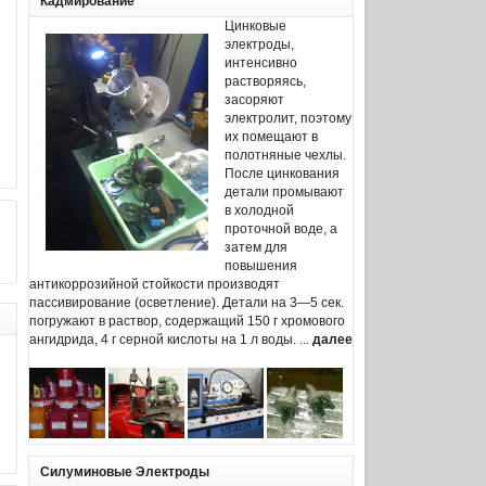
Кадмирование
Цинковые
электроды,
интенсивно
растворяясь,
засоряют
электролит, поэтому
их помещают в
полотняные чехлы.
После цинкования
детали промывают
в холодной
проточной воде, а
затем для
повышения
антикоррозийной стойкости производят
пассивирование (осветление). Детали на 3—5 сек.
погружают в раствор, содержащий 150 г хромового
ангидрида, 4 г серной кислоты на 1 л воды. ...
далее
Силуминовые Электроды