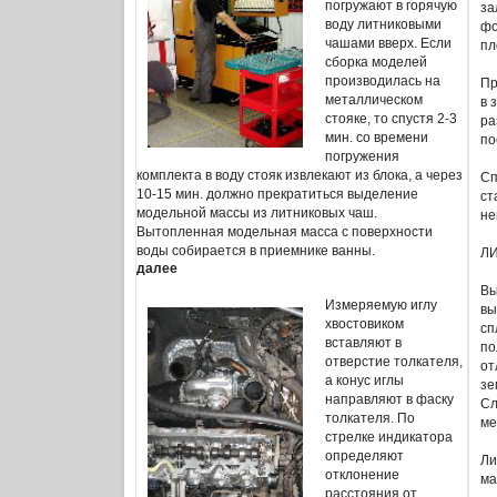
погружают в горячую
за
воду литниковыми
фо
чашами вверх. Если
пл
сборка моделей
производилась на
Пр
металлическом
в 
стояке, то спустя 2-3
ра
мин. со времени
по
погружения
комплекта в воду стояк извлекают из блока, а через
Сп
10-15 мин. должно прекратиться выделение
ст
модельной массы из литниковых чаш.
не
Вытопленная модельная масса с поверхности
воды собирается в приемнике ванны.
Л
далее
Вы
Измеряемую иглу
вы
хвостовиком
сп
вставляют в
по
отверстие толкателя,
от
а конус иглы
зе
направляют в фаску
Сл
толкателя. По
ме
стрелке индикатора
определяют
Ли
отклонение
ма
расстояния от