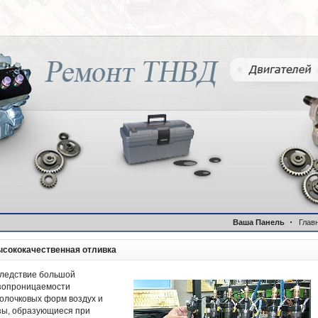
Ваша Панель
Глав
сококачественная отливка
ледствие большой
зопроницаемости
олочковых форм воздух и
зы, образующиеся при