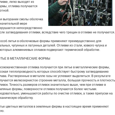
ливке, легко выходят из
рмы, отливка получается
отной.
и выгорании смолы оболочка
значительной мере
зрушается непосредственно
сле затвердевания отливки, вследствие чего трещин в отливке не получается.
особ литья в оболочковые формы применяют преимущественно для
альных, чугунных и латунных деталей. Отливки из стали, ковкого чугуна и
которых алюминиевых сплавов подвергают термической обработке.
ИТЬЕ В МЕТАЛЛИЧЕСКИЕ ФОРМЫ
сококачественная отливка получается при литье в металлические формы,
сокая теплопроводность которых способствует быстрому затвердеванию
лава. Растворенные в металле газы не успевают выделиться. В результате
лучается мелкозернистое строение металла, большая прочность и плотность
ливок. Точность размеров отливок значительно выше, чем при отливке в
мляные формы, поверхности отливок получаются более чистыми.
едовательно, уменьшаются работы по очистке отливок, а также припуски на
ханическую обработку.
тье цветных металлов в земляные фермы в настоящее время применяют
ло.