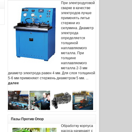
При электродуговой
сварке в качестве
электродов лучше
применять литье
стержни из
силумина. Диаметр
электрода
определяется
толщиной
наплавляемого
металла. При
толщине
наплавляемого
металла 2-3 мм
диаметр электрода равен 4 мм. Для слоя толщиной
5-6 мм применяют стержень диаметром 5 мм. ...
далее
Пазы Против Опор
Обработку корпуса
насоса начинают с