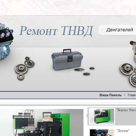
Ваша Панель
Глав
"Корпус Насо
"Детали"