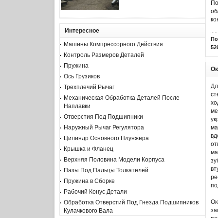
По
об
ко
Интересное
По
Машины Компрессорного Действия
52
Контроль Размеров Деталей
Пружина
Ок
Ось Грузиков
Дл
Трехплечий Рычаг
ст
Механическая Обработка Деталей После
хо
Наплавки
ме
Отверстия Под Подшипники
ук
ма
Наружный Рычаг Регулятора
вд
Цилиндр Основного Плунжера
от
Крышка и Фланец
ма
Верхняя Половина Модели Корпуса
зу
вт
Пазы Под Пальцы Толкателей
ре
Пружина в Сборке
по
Рабочий Конус Детали
Ок
Обработка Отверстий Под Гнезда Подшипников
за
Кулачкового Вала