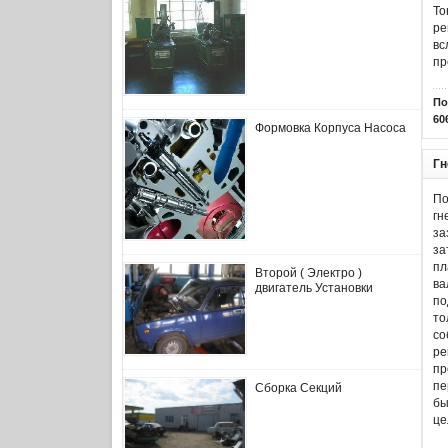
То
ре
вс
пр
По
60
Формовка Корпуса Насоса
Гн
По
гн
за
за
пл
Второй ( Электро )
ва
двигатель Установки
по
то
со
ре
пр
пе
Сборка Секций
бы
це