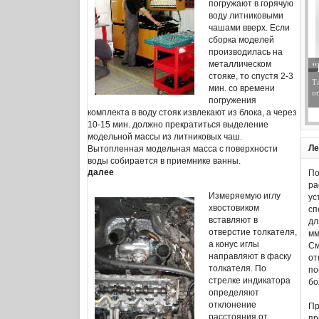
погружают в горячую
воду литниковыми
чашами вверх. Если
сборка моделей
производилась на
"
металлическом
стояке, то спустя 2-3
Т
мин. со времени
оп
погружения
комплекта в воду стояк извлекают из блока, а через
10-15 мин. должно прекратиться выделение
модельной массы из литниковых чаш.
Ле
Вытопленная модельная масса с поверхности
воды собирается в приемнике ванны.
далее
По
ра
Измеряемую иглу
ус
хвостовиком
сп
вставляют в
дл
отверстие толкателя,
мм
а конус иглы
См
направляют в фаску
от
толкателя. По
по
стрелке индикатора
бо
определяют
отклонение
Пр
расстояния от
пр