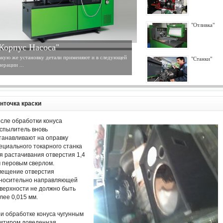
"Отливка"
Корпус Насоса"
акую же установку детали применяют и в следующей
"Станки"
ерации ...
нточка краски
сле обработки конуса
спылитель вновь
танавливают на оправку
ециального токарного станка
я растачивания отверстия 1,4
 перовым сверлом.
ещение отверстия
носительно направляющей
верхности не должно быть
лее 0,015 мм.
и обработке конуса чугунным
итиром доведенная