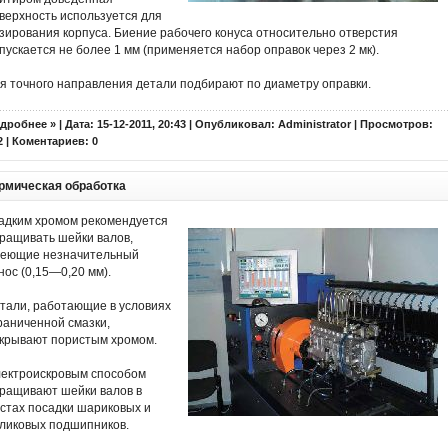
верхность используется для
зирования корпуса. Биение рабочего конуса относительно отверстия
пускается не более 1 мм (применяется набор оправок через 2 мк).
я точного направления детали подбирают по диаметру оправки.
дробнее »
| Дата: 15-12-2011, 20:43 | Опубликовал:
Administrator
| Просмотров:
2 | Коментариев:
0
рмическая обработка
адким хромом рекомендуется
ращивать шейки валов,
еющие незначительный
нос (0,15—0,20 мм).
тали, работающие в условиях
раниченной смазки,
крывают пористым хромом.
ектроискровым способом
ращивают шейки валов в
стах посадки шариковых и
ликовых подшипников.