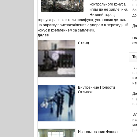
контрольного конуса
по
иглы до ее заплечика.
ба
Нижний торец
до
корпуса распылителя шлифуют, установив деталь
на оправку приспособления с упором в переходный
Дл
конус и креплением за заплечик.
далее
По
Стенд
62
Те
Гл
на
им
из
Внутренние Полости
Отливок
Де
ог
по
Эл
на
ме
ро
Использование Флюса