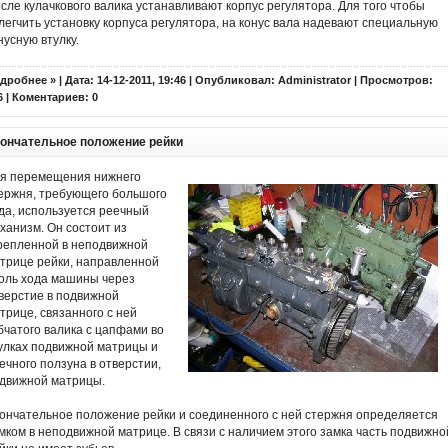
сле кулачкового валика устанавливают корпус регулятора. Для того чтобы
легчить установку корпуса регулятора, на конус вала надевают специальную
нусную втулку.
дробнее »
| Дата: 14-12-2011, 19:46 | Опубликовал:
Administrator
| Просмотров:
6 | Коментариев:
0
ончательное положение рейки
я перемещения нижнего
ержня, требующего большого
да, используется реечный
ханизм. Он состоит из
репленной в неподвижной
трице рейки, направленной
оль хода машины через
верстие в подвижной
трице, связанного с ней
бчатого валика с цапфами во
улках подвижной матрицы и
ечного ползуна в отверстии,
движной матрицы.
ончательное положение рейки и соединенного с ней стержня определяется
мком в неподвижной матрице. В связи с наличием этого замка часть подвижно