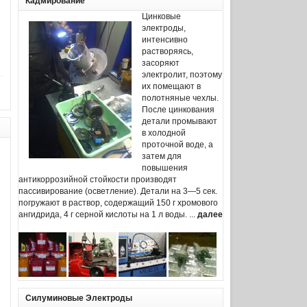
Кадмирование
Цинковые
электроды,
интенсивно
растворяясь,
засоряют
электролит, поэтому
их помещают в
полотняные чехлы.
После цинкования
детали промывают
в холодной
проточной воде, а
затем для
повышения
антикоррозийной стойкости производят
пассивирование (осветление). Детали на 3—5 сек.
погружают в раствор, содержащий 150 г хромового
ангидрида, 4 г серной кислоты на 1 л воды. ...
далее
Силуминовые Электроды