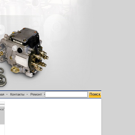
ная
Контакты
Ремонт
са"