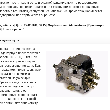
нкостенные гильзы и детали сложной конфигурации не рекомендуется
монтировать способом наплавки, так как они подвержены короблению
ледствие возникающих внутренних напряжений. Кроме того, нарушается
едварительная термическая обработка.
дробнее »
| Дата: 15-12-2011, 08:15 | Опубликовал:
Administrator
| Просмотров:
6 | Коментариев:
0
ездо корпуса
садка подшипников вала в
езда корпуса производится с
зором 0,012—0,15 мм. При
тяжке стопоров проверяют
авность вращения вала. Если
л вращается плавно, снимают
дкладки и освобождают
лкатели. Когда секции
браны и вал установлен, к
йке присоединяют тягу и
оверяют усилие ее
ремещения, которое должно
ть не более 1 кг. Для этой
ли применяют динамометр.