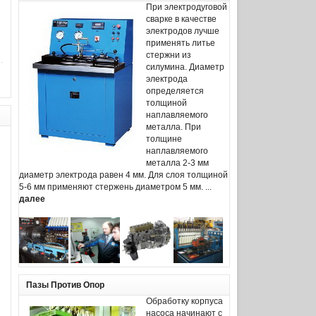
При электродуговой
сварке в качестве
электродов лучше
применять литье
стержни из
силумина. Диаметр
электрода
определяется
толщиной
наплавляемого
металла. При
толщине
наплавляемого
металла 2-3 мм
диаметр электрода равен 4 мм. Для слоя толщиной
5-6 мм применяют стержень диаметром 5 мм. ...
далее
Пазы Против Опор
Обработку корпуса
насоса начинают с