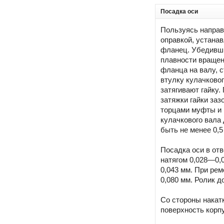
Посадка оси
Пользуясь напра
оправкой, устана
фланец. Убедивш
плавности враще
фланца на валу, с
втулку кулачковог
затягивают гайку.
затяжки гайки заз
торцами муфты и 
кулачкового вала
быть не менее 0,5
Посадка оси в отв
натягом 0,028—0,0
0,043 мм. При рем
0,080 мм. Ролик д
Со стороны накат
поверхность корпу