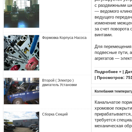
с раздвижными ш
— ведомого клино
ведущего передач
изменение межцен
за счет поворота 
винтами.
Формовка Корпуса Насоса
Для перемещения 
подвесные пути, 
агрегатов — элек
Подробнее »
| Да
| Просмотров: 75
Второй ( Электро )
двигатель Установки
Колебания температ
Канальчатое пори
хромовое покрыти
прирабатывается,
Сборка Секций
требуется специа
механическая обр