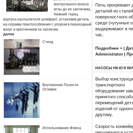
контрольного конуса
Печь прогревают 
иглы до ее заплечика.
деталей из сталей
Нижний торец
поверхностного о
корпуса распылителя шлифуют, установив деталь
среде (чугунные о
на оправку приспособления с упором в переходный
выдерживают в пе
конус и креплением за заплечик.
далее
час.
Стенд
Подробнее »
| Дат
Administrator
| Пр
НАСОСЫ НК-Ю И КК
Выбор конструкц
транспортного
Внутренние Полости
Отливок
оборудования зав
принятого способ
перемещений дет
изделий от одного
другому.
Скорость конвейе
Использование Флюса
регулируется уст