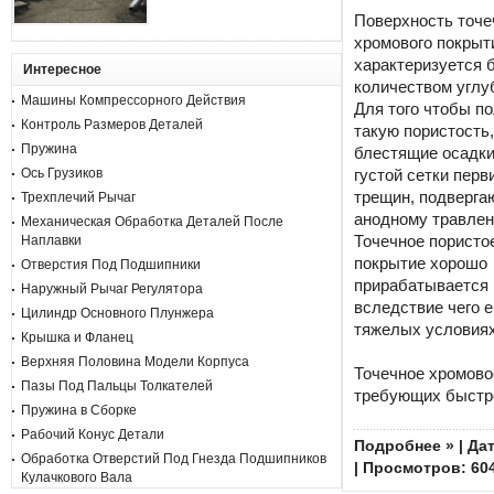
Поверхность точе
хромового покрыт
характеризуется
Интересное
количеством углу
Машины Компрессорного Действия
Для того чтобы п
Контроль Размеров Деталей
такую пористость,
Пружина
блестящие осадки
густой сетки пер
Ось Грузиков
трещин, подверга
Трехплечий Рычаг
анодному травлен
Механическая Обработка Деталей После
Точечное пористо
Наплавки
покрытие хорошо
Отверстия Под Подшипники
прирабатывается 
Наружный Рычаг Регулятора
вследствие чего 
Цилиндр Основного Плунжера
тяжелых условиях
Крышка и Фланец
Верхняя Половина Модели Корпуса
Точечное хромово
Пазы Под Пальцы Толкателей
требующих быстро
Пружина в Сборке
Рабочий Конус Детали
Подробнее »
| Да
Обработка Отверстий Под Гнезда Подшипников
| Просмотров: 60
Кулачкового Вала