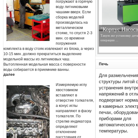
погружают в горячую
воду литниковыми
чашами вверх. Если
сборка моделей
производилась на
"Корпус Насоса
металлическом
стояке, то спустя 2-3
Такую же установку дет
мин. со времени
операции ...
погружения
комплекта в воду стояк извлекают из блока, а через
10-15 мин. должно прекратиться выделение
модельной массы из литниковых чаш.
Печь
Вытопленная модельная масса с поверхности
воды собирается в приемнике ванны.
далее
Для размельчени
структуры литой 
Измеряемую иглу
устранения внутр
хвостовиком
напряжений в отл
вставляют в
подвергают норм
отверстие толкателя,
а конус иглы
в камерных элект
направляют в фаску
печах, оборудова
толкателя. По
приборами для
стрелке индикатора
автоматического 
определяют
температуры.
отклонение
расстояния от