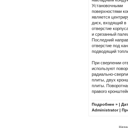
Установочными
поверхностями ко
является центри
диск, входящий в
отверстие корпуса
и срезанный пале
Последний напра
отверстие под кан
подводящий топли
При сверлении от
используют повор
радиально-сверли
плиты, двух кронш
плиты. Поворотна
правого кронштей
Подробнее »
| Дат
Administrator
| Пр
Наза