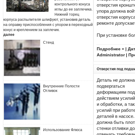
контрольного конуса
отверстия кроншт
иглы до ее заплечика.
упора должна войт
Нижний торец
отверстия корпуса
корпуса распылителя шлифуют, установив деталь
ремонте допускает
на оправку приспособления с упором в переходный
конус и креплением за заплечик.
далее
При установке бо
Стенд
Подробнее »
| Дат
Administrator
| Пр
Отверстия под подш
Деталь не должна
подвергаться
Внутренние Полости
Отливок
деформациям под
действием усилий
и обработки, а та
усилий при работ
деталей в насосе
должна быть плот
стенки отливки д
Использование Флюса
отвечать требова