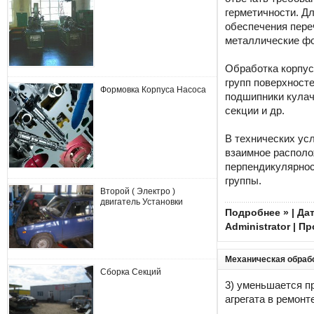
герметичности. Д
обеспечения пере
металлические ф
Обработка корпус
групп поверхност
Формовка Корпуса Насоса
подшипники кулач
секции и др.
В технических ус
взаимное располо
перпендикулярнос
группы.
Второй ( Электро )
двигатель Установки
Подробнее »
| Дат
Administrator
| Пр
Механическая обраб
Сборка Секций
3) уменьшается п
агрегата в ремонте