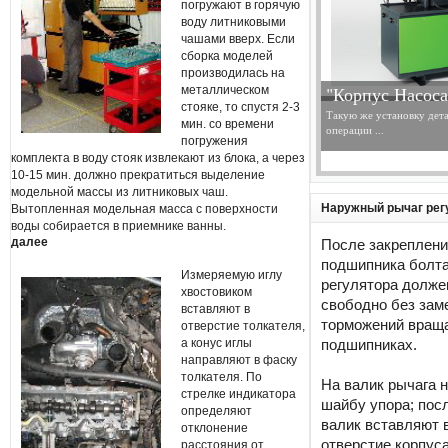
погружают в горячую
воду литниковыми
чашами вверх. Если
сборка моделей
производилась на
"Корпус Насоса
металлическом
стояке, то спустя 2-3
Такую же установку дет
мин. со времени
операции ...
погружения
комплекта в воду стояк извлекают из блока, а через
10-15 мин. должно прекратиться выделение
модельной массы из литниковых чаш.
Наружный рычаг рег
Вытопленная модельная масса с поверхности
воды собирается в приемнике ванны.
далее
После закреплени
подшипника болт
Измеряемую иглу
регулятора долже
хвостовиком
свободно без зам
вставляют в
торможений враща
отверстие толкателя,
а конус иглы
подшипниках.
направляют в фаску
толкателя. По
На валик рычага 
стрелке индикатора
шайбу упора; посл
определяют
валик вставляют 
отклонение
отверстие корпуса
расстояния от