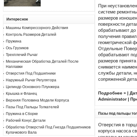
При неустановле
системе ремонтн
размеров изноше
Интересное
поверхности дета
Машины Компрессорного Действия
обрабатывают до
Контроль Размеров Деталей
получения правил
Пружина
геометрической ф
Отдельные Поверх
Ось Грузиков
обрабатывают под
Трехплечий Рычаг
размеров принята
Механическая Обработка Деталей После
снимается наимен
Наплавки
службы детали, н
Отверстия Под Подшипники
сопряженной детал
Наружный Рычаг Регулятора
Цилиндр Основного Плунжера
Подробнее »
| Дат
Крышка и Фланец
Administrator
| Пр
Верхняя Половина Модели Корпуса
Пазы Под Пальцы Толкателей
Пазы под пальцы то
Пружина в Сборке
Рабочий Конус Детали
Отверстия в торц
Обработка Отверстий Под Гнезда Подшипников
корпуса насоса св
Кулачкового Вала
накладным кондук