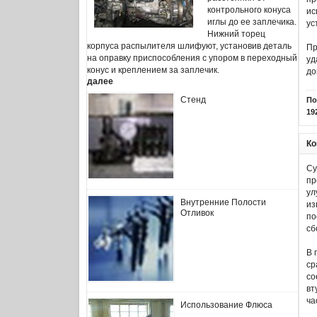
контрольного конуса
ис
иглы до ее заплечика.
ус
Нижний торец
корпуса распылителя шлифуют, установив деталь
Пр
на оправку приспособления с упором в переходный
уд
конус и креплением за заплечик.
до
далее
Стенд
По
19
Ко
Су
пр
ул
Внутренние Полости
из
Отливок
по
сб
В 
ср
со
вт
ча
Использование Флюса