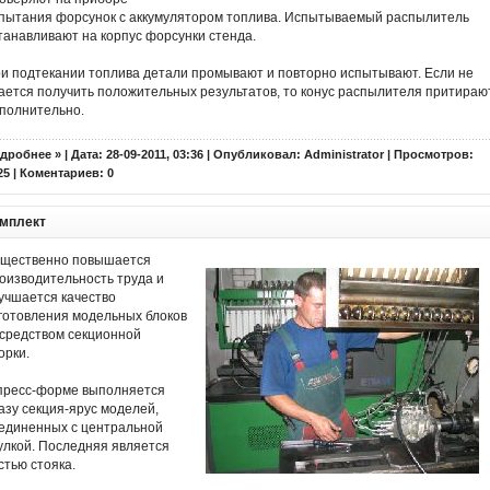
пытания форсунок с аккумулятором топлива. Испытываемый распылитель
танавливают на корпус форсунки стенда.
и подтекании топлива детали промывают и повторно испытывают. Если не
ается получить положительных результатов, то конус распылителя притираю
полнительно.
дробнее »
| Дата: 28-09-2011, 03:36 | Опубликовал:
Administrator
| Просмотров:
25 | Коментариев:
0
мплект
щественно повышается
оизводительность труда и
учшается качество
готовления модельных блоков
средством секционной
орки.
пресс-форме выполняется
азу секция-ярус моделей,
единенных с центральной
улкой. Последняя является
стью стояка.