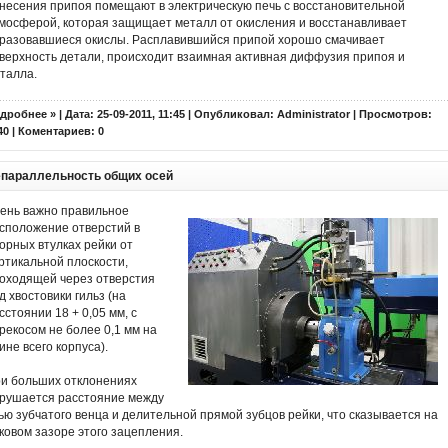
несения припоя помещают в электрическую печь с восстановительной
мосферой, которая защищает металл от окисления и восстанавливает
разовавшиеся окислы. Расплавившийся припой хорошо смачивает
верхность детали, происходит взаимная активная диффузия припоя и
талла.
дробнее »
| Дата: 25-09-2011, 11:45 | Опубликовал:
Administrator
| Просмотров:
40 | Коментариев:
0
параллельность общих осей
ень важно правильное
сположение отверстий в
орных втулках рейки от
ртикальной плоскости,
оходящей через отверстия
д хвостовики гильз (на
сстоянии 18 + 0,05 мм, с
рекосом не более 0,1 мм на
ине всего корпуса).
и больших отклонениях
рушается расстояние между
ью зубчатого венца и делительной прямой зубцов рейки, что сказывается на
ковом зазоре этого зацепления.