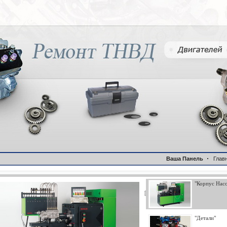
Ваша Панель
Глав
"Корпус Насо
"Детали"