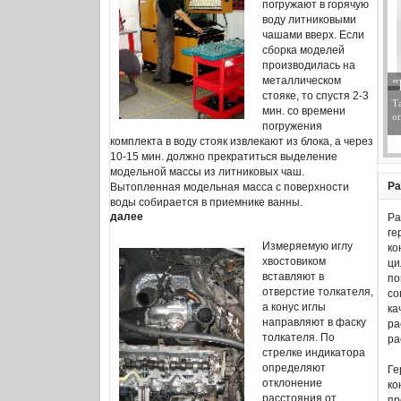
погружают в горячую
воду литниковыми
чашами вверх. Если
сборка моделей
производилась на
"
металлическом
стояке, то спустя 2-3
Т
мин. со времени
оп
погружения
комплекта в воду стояк извлекают из блока, а через
10-15 мин. должно прекратиться выделение
модельной массы из литниковых чаш.
Ра
Вытопленная модельная масса с поверхности
воды собирается в приемнике ванны.
далее
Ра
ге
Измеряемую иглу
ко
хвостовиком
ци
вставляют в
по
отверстие толкателя,
со
а конус иглы
ка
направляют в фаску
ра
толкателя. По
ра
стрелке индикатора
определяют
Ге
отклонение
ко
расстояния от
пр