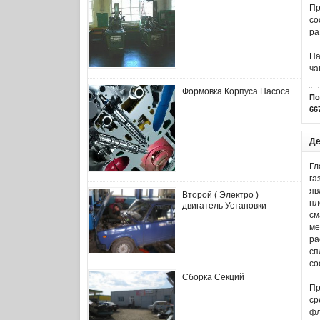
Пр
со
ра
На
ча
Формовка Корпуса Насоса
По
66
Де
Гл
га
яв
Второй ( Электро )
пл
двигатель Установки
см
ме
ра
сп
со
Сборка Секций
Пр
ср
фл