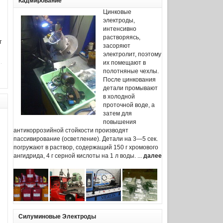
Кадмирование
Цинковые
электроды,
интенсивно
растворяясь,
т
засоряют
электролит, поэтому
их помещают в
полотняные чехлы.
После цинкования
детали промывают
в холодной
проточной воде, а
затем для
повышения
антикоррозийной стойкости производят
пассивирование (осветление). Детали на 3—5 сек.
погружают в раствор, содержащий 150 г хромового
ангидрида, 4 г серной кислоты на 1 л воды. ...
далее
Силуминовые Электроды