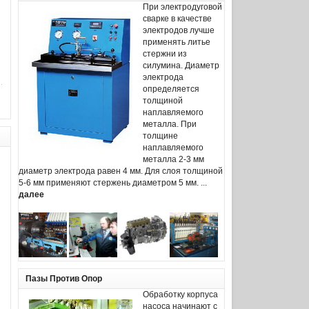
При электродуговой
сварке в качестве
электродов лучше
применять литье
стержни из
силумина. Диаметр
электрода
определяется
толщиной
наплавляемого
металла. При
толщине
наплавляемого
металла 2-3 мм
диаметр электрода равен 4 мм. Для слоя толщиной
5-6 мм применяют стержень диаметром 5 мм. ...
далее
Пазы Против Опор
Обработку корпуса
насоса начинают с