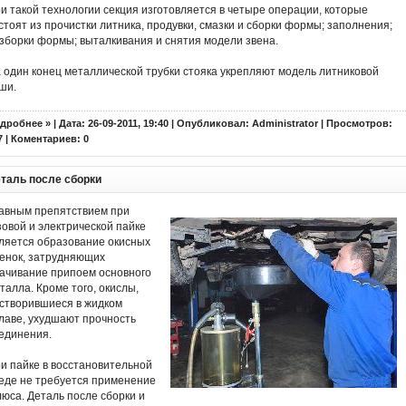
и такой технологии секция изготовляется в четыре операции, которые
стоят из прочистки литника, продувки, смазки и сборки формы; заполнения;
зборки формы; выталкивания и снятия модели звена.
 один конец металлической трубки стояка укрепляют модель литниковой
ши.
дробнее »
| Дата: 26-09-2011, 19:40 | Опубликовал:
Administrator
| Просмотров:
7 | Коментариев:
0
таль после сборки
авным препятствием при
зовой и электрической пайке
ляется образование окисных
енок, затрудняющих
ачивание припоем основного
талла. Кроме того, окислы,
створившиеся в жидком
лаве, ухудшают прочность
единения.
и пайке в восстановительной
еде не требуется применение
юса. Деталь после сборки и