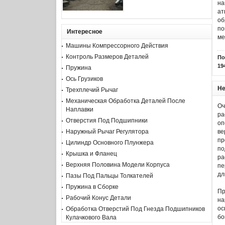
на
ат
об
по
Интересное
ме
Машины Компрессорного Действия
Контроль Размеров Деталей
По
19
Пружина
Ось Грузиков
Не
Трехплечий Рычаг
Механическая Обработка Деталей После
Оч
Наплавки
ра
Отверстия Под Подшипники
оп
ве
Наружный Рычаг Регулятора
пр
Цилиндр Основного Плунжера
по
Крышка и Фланец
ра
Верхняя Половина Модели Корпуса
пе
дл
Пазы Под Пальцы Толкателей
Пружина в Сборке
Пр
Рабочий Конус Детали
на
ос
Обработка Отверстий Под Гнезда Подшипников
бо
Кулачкового Вала