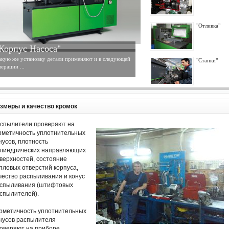
"Отливка"
Корпус Насоса"
акую же установку детали применяют и в следующей
"Станки"
ерации ...
змеры и качество кромок
спылители проверяют на
рметичность уплотнительных
нусов, плотность
линдрических направляющих
верхностей, состояние
пловых отверстий корпуса,
чество распыливания и конус
спыливания (штифтовых
спылителей).
рметичность уплотнительных
нусов распылителя
оверяют на приборе