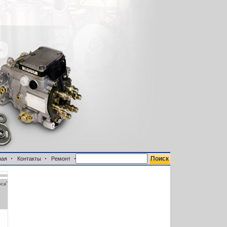
ная
Контакты
Ремонт
са"