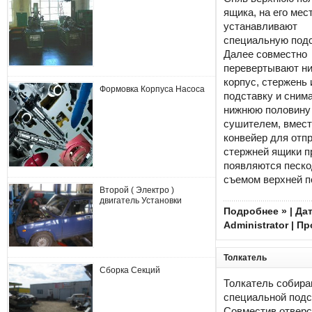
ящика, на его мес
устанавливают
специальную подс
Далее совместно
перевертывают н
корпус, стержень 
Формовка Корпуса Насоса
подставку и сним
нижнюю половину 
сушителем, вмест
конвейер для отп
стержней ящики п
появляются песк
съемом верхней п
Второй ( Электро )
двигатель Установки
Подробнее »
| Дат
Administrator
| Пр
Толкатель
Сборка Секций
Толкатель собира
специальной подс
Совместив отверс