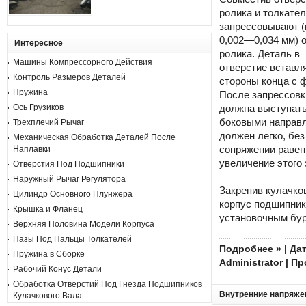
ролика и толкател
запрессовывают (
0,002—0,034 мм) 
Интересное
ролика. Деталь в
Машины Компрессорного Действия
отверстие вставл
Контроль Размеров Деталей
стороны конца с 
Пружина
После запрессовк
должна выступать
Ось Грузиков
боковыми направл
Трехплечий Рычаг
должен легко, без
Механическая Обработка Деталей После
сопряжении равен
Наплавки
увеличение этого 
Отверстия Под Подшипники
Наружный Рычаг Регулятора
Закрепив кулачко
Цилиндр Основного Плунжера
корпус подшипника
Крышка и Фланец
установочным бур
Верхняя Половина Модели Корпуса
Пазы Под Пальцы Толкателей
Подробнее »
| Дат
Пружина в Сборке
Administrator
| Пр
Рабочий Конус Детали
Обработка Отверстий Под Гнезда Подшипников
Внутренние напряже
Кулачкового Вала