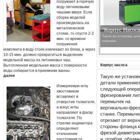
погружают в горячую
воду литниковыми
чашами вверх. Если
сборка моделей
производилась на
"Корпус Насоса
металлическом
стояке, то спустя 2-3
Такую же установку дет
мин. со времени
операции ...
погружения
комплекта в воду стояк извлекают из блока, а через
10-15 мин. должно прекратиться выделение
модельной массы из литниковых чаш.
Корпус насоса
Вытопленная модельная масса с поверхности
воды собирается в приемнике ванны.
далее
Такую же установ
детали применяют
Измеряемую иглу
следующей опера
хвостовиком
фрезерования ли
вставляют в
перемычек на
отверстие толкателя,
а конус иглы
вертикально-фре
направляют в фаску
станке. Перемычк
толкателя. По
отрезают от верх
стрелке индикатора
стороны фланца 
определяют
фрезой диаметро
отклонение
и, отгибая, облам
расстояния от